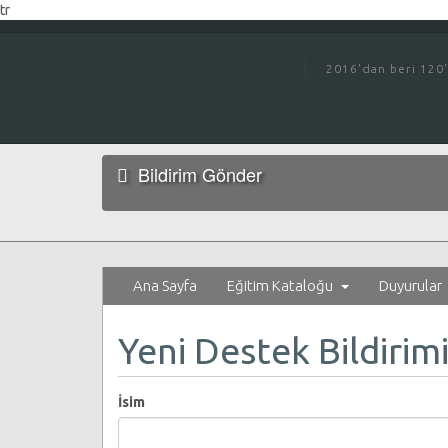
tr
CANLI SOHBET
GIRIŞ
SEPETI GÖRÜNTÜLE (
0
)
2016'dan beri 120'
Bildirim Gönder
Ana Sayfa
Eğitim Kataloğu
Duyurular
Yeni Destek Bildirim
İsim