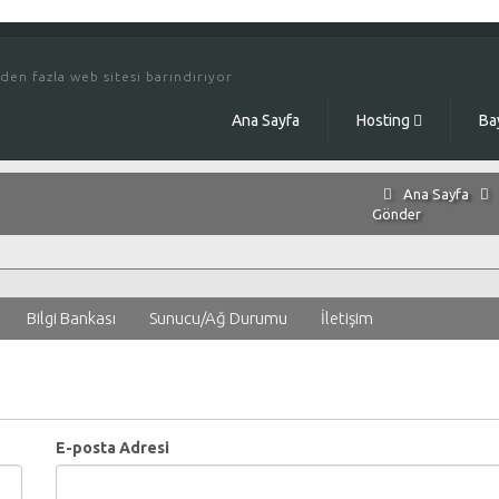
den fazla web sitesi barındırıyor
Ana Sayfa
Hosting
Ba
Ana Sayfa
Gönder
Bilgi Bankası
Sunucu/Ağ Durumu
İletişim
i
E-posta Adresi